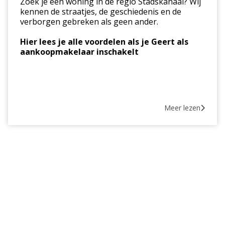
Zoek je een woning in de regio Stadskanaal? Wij
van
kennen de straatjes, de geschiedenis en de
Wattum
verborgen gebreken als geen ander.
Hier lees je alle voordelen als je Geert als
aankoopmakelaar inschakelt
Meer lezen