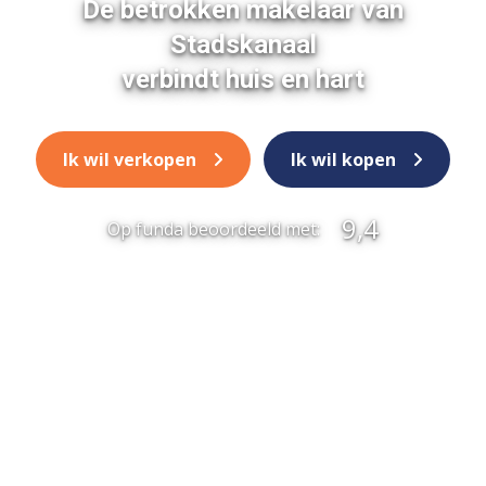
De betrokken makelaar van
Stadskanaal
verbindt huis en hart
Ik wil verkopen
Ik wil kopen
9,4
Op funda beoordeeld met: